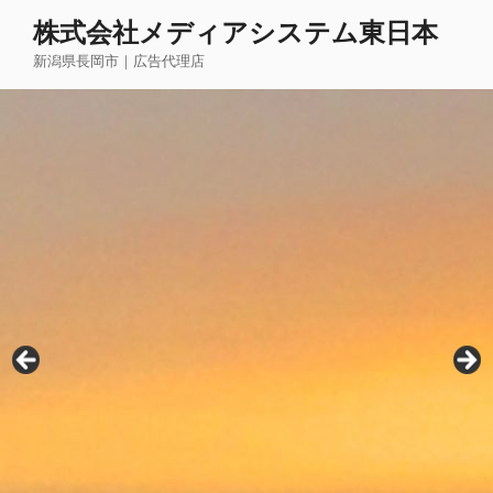
コ
株式会社メディアシステム東日本
ン
新潟県長岡市｜広告代理店
テ
ン
ツ
へ
ス
キ
ッ
プ